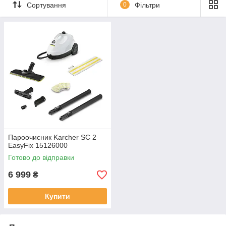
підлоги, наведення чистоти на кухні та у ванній або для
Сортування
0
Фільтри
прасування, - їх результат завжди буде чудовим. Відкрийте
для себе широкі можливості нашої техніки!
Пароочисник Karcher SC 2
EasyFix 15126000
Готово до відправки
6 999
₴
Купити