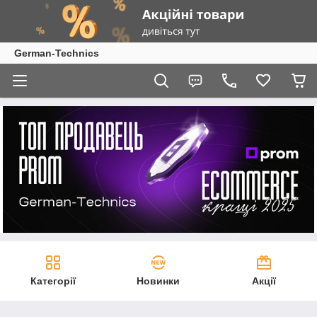
German-Technics
Категорії
Новинки
Акції