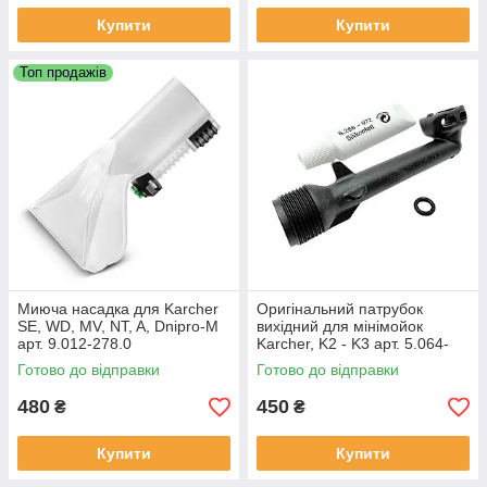
Купити
Купити
Топ продажів
Миюча насадка для Karcher
Оригінальний патрубок
SE, WD, MV, NT, A, Dnipro-M
вихідний для мінімойок
арт. 9.012-278.0
Karcher, K2 - K3 арт. 5.064-
396
Готово до відправки
Готово до відправки
480
450
₴
₴
Купити
Купити