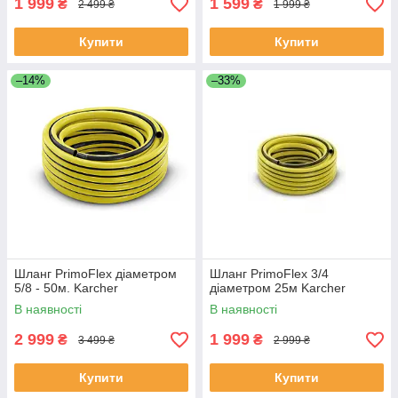
1 999
1 599
₴
₴
2 499 ₴
1 999 ₴
Купити
Купити
–14%
–33%
Шланг PrimoFlex діаметром
Шланг PrimoFlex 3/4
5/8 - 50м. Karcher
діаметром 25м Karcher
В наявності
В наявності
2 999
1 999
₴
₴
3 499 ₴
2 999 ₴
Купити
Купити