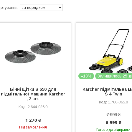
–13%
Залишилось 25 д
Бічні щітки S 650 для
Karcher підмітальна 
підмітальної машини Karcher
S 4 Twin
, 2 шт.
1.766-365.0
2.644-026.0
7 999 ₴
1 270 ₴
6 999 ₴
Під замовлення
Готово до відправки