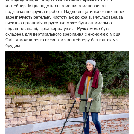
за годину. Апарат збирає сміття безпосередньо в 20 л
контейнер. Міцна підмітальна машина маневрена і
надзвичайно зручна в роботі. Наддовгі щетинки бічних щіток
забезпечують ретельну чистоту аж до країв. Регульована за
висотою ергономічна рукоятка може бути оптимально
підлаштована під зріст користувача. Ручка може бути
складена для вертикального зберігання з економією місця.
Сміття можна легко висипати з контейнеру без контакту з
брудом.