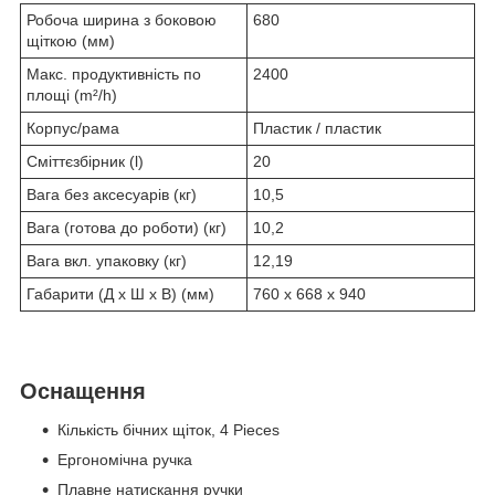
Робоча ширина з боковою
680
щіткою (мм)
Макс. продуктивність по
2400
площі (m²/h)
Корпус/рама
Пластик / пластик
Сміттєзбірник (l)
20
Вага без аксесуарів (кг)
10,5
Вага (готова до роботи) (кг)
10,2
Вага вкл. упаковку (кг)
12,19
Габарити (Д x Ш x В) (мм)
760 x 668 x 940
Оснащення
Кількість бічних щіток, 4 Pieces
Ергономічна ручка
Плавне натискання ручки