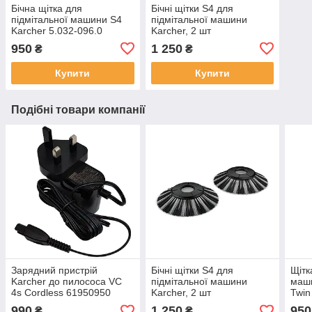
Бічна щітка для
Бічні щітки S4 для
підмітальної машини S4
підмітальної машини
Karcher 5.032-096.0
Karcher, 2 шт
950
1 250
₴
₴
Купити
Купити
Подібні товари компанії
Зарядний пристрій
Бічні щітки S4 для
Щітк
Karcher до пилососа VC
підмітальної машини
маши
4s Cordless 61950950
Karcher, 2 шт
Twin
096.
990
1 250
950
₴
₴