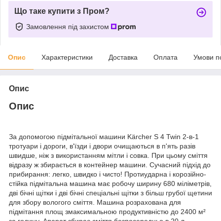
Що таке купити з Пром?
Замовлення під захистом
Опис
Характеристики
Доставка
Оплата
Умови п
Опис
Опис
За допомогою підмітальної машини Kärcher S 4 Twin 2-в-1
тротуари і дороги, в'їзди і двори очищаються в п'ять разів
швидше, ніж з використанням мітли і совка. При цьому сміття
відразу ж збирається в контейнер машини. Сучасний підхід до
прибирання: легко, швидко і чисто! Протиударна і корозійно-
стійка підмітальна машина має робочу ширину 680 міліметрів,
дві бічні щітки і дві бічні спеціальні щітки з більш грубої щетини
для збору вологого сміття. Машина розрахована для
підмітання площ змаксимальною продуктивністю до 2400 м²