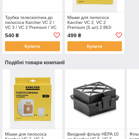
Трубка телескопічна до
Мішки для пилососа
пилососа Karcher VC 2 /
Karcher VC 2, VC 2
VC 3 / VC 2 Premium / VC
Premium (5 шт) 2.863-
3 Plus / VC 3 Premium
236.0
540
499
₴
₴
Купити
Купити
Подібні товари компанії
Мішки для пилососа
Вихідний фільтр HEPA 10
Філь