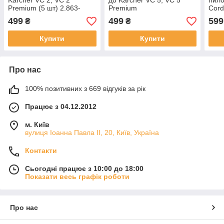
Karcher VC 2, VC 2
до Karcher VC 5, VC 5
пило
Premium (5 шт) 2.863-
Premium
Cord
236.0
2.86
499
499
599
₴
₴
Купити
Купити
Про нас
100% позитивних з 669 відгуків за рік
Працює з 04.12.2012
м. Київ
вулиця Іоанна Павла ІІ, 20, Київ, Україна
Контакти
Сьогодні працює з 10:00 до 18:00
Показати весь графік роботи
Про нас