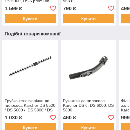
DS 6000, DS 6 premium
963.0
арт. 64146310
1 599
790
499
₴
₴
Купити
Купити
Подібні товари компанії
Трубка телескопічна до
Рукоятка до пилососа
Філь
пилососа Karcher DS 5500
Karcher DS 6, DS 6000, DS
золь
/ DS 5600 / DS 5800 / DS
5800
Karc
6 / DS 6000
1 030
460
999
₴
₴
Купити
Купити