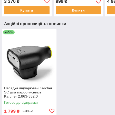
3 370
999
4 9
₴
₴
Купити
Купити
Акційні пропозиції та новинки
–25%
Насадка відпарювач Karcher
SC для пароочисників
Karcher 2.863-332.0
Готово до відправки
1 799
₴
2 399 ₴