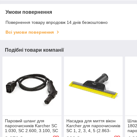
Умови повернення
Повернення товару впродовж 14 днів безкоштовно
Всі умови повернення
Подібні товари компанії
Паровий шланг для
Насадка для миття вікон
Шлан
пароочисників Karcher SC
Karcher для пароочисників
1802
1.030, SC 2.600, 3.100, SC
SC 1, 2, 3, 4, 5 (2.863-
паро
4.100, SC 4 EasyFix Iron
336.0)
6.40