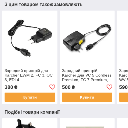
З цим товаром також замовляють
Зарядний пристрій для
Зарядний пристрій
Заря
Karcher EWM 2, FC 3, ОС
Karcher для VC 5 Cordless
Karc
3, EDI 4
Premium, FC 7 Premium,
WV 5
FC 5
380
500
590
₴
₴
Купити
Купити
Подібні товари компанії