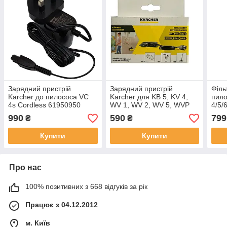
Зарядний пристрій
Зарядний пристрій
Філь
Karcher до пилососа VC
Karcher для KB 5, KV 4,
пило
4s Cordless 61950950
WV 1, WV 2, WV 5, WVP
4/5/
10
990
590
799
₴
₴
Купити
Купити
Про нас
100% позитивних з 668 відгуків за рік
Працює з 04.12.2012
м. Київ