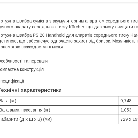
отужна швабра сумісна з акумуляторним апаратом середнього тиск
учного апарату середнього тиску Kärcher, що дає змогу очищати не
отужна швабра PS 20 Handheld для апаратів середнього тиску Kä
етиною, що забезпечує одночасно захист від бризок. Можливість п
опомогою важкодоступні місця.
собливості та переваги
омпактна конструкція
пецифікації
Технічні характеристики
Вага (кг)
0,748
Вага вмик. паковання (кг)
1,053
Габарити (Д x Ш x В) (мм)
729 x 19