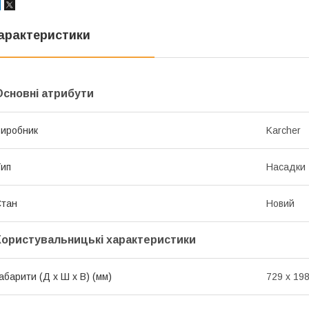
арактеристики
Основні атрибути
иробник
Karcher
ип
Насадки
Стан
Новий
Користувальницькі характеристики
абарити (Д x Ш x В) (мм)
729 x 198