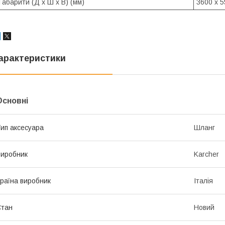
Габарити (Д x Ш x В) (мм)
3600 x 5
арактеристики
Основні
ип аксесуара
Шланг
иробник
Karcher
раїна виробник
Італія
Стан
Новий