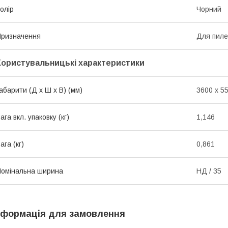
олір
Чорний
ризначення
Для пиле
Користувальницькі характеристики
абарити (Д x Ш x В) (мм)
3600 x 55
ага вкл. упаковку (кг)
1,146
ага (кг)
0,861
омінальна ширина
НД / 35
нформація для замовлення