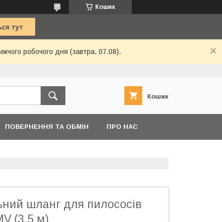
Кошик
ижчого робочого дня (завтра, 07.08).
Кошик
ПОВЕРНЕННЯ ТА ОБМІН
ПРО НАС
ний шланг для пилососів
V (3,5 м)