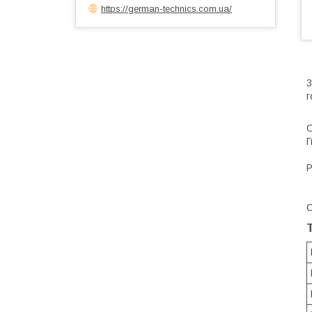
https://german-technics.com.ua/
3
г
О
Г
Р
С