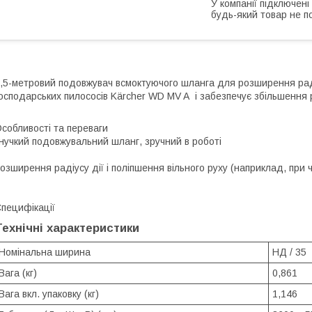
У компанії підключені
будь-який товар не п
,5-метровий подовжувач всмоктуючого шланга для розширення раді
осподарських пилососів Kärcher WD MV A і забезпечує збільшення р
собливості та переваги
нучкий подовжувальний шланг, зручний в роботі
озширення радіусу дії і поліпшення вільного руху (наприклад, при 
пецифікації
Технічні характеристики
Номінальна ширина
НД / 35
Вага (кг)
0,861
Вага вкл. упаковку (кг)
1,146