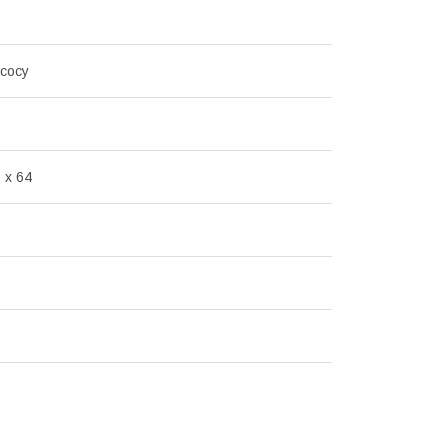
сосу
 x 64