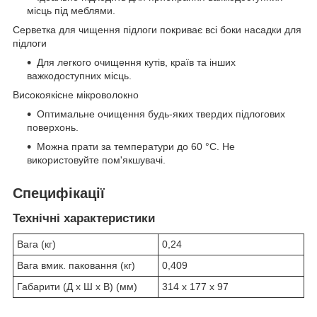
місць під меблями.
Серветка для чищення підлоги покриває всі боки насадки для
підлоги
Для легкого очищення кутів, країв та інших
важкодоступних місць.
Високоякісне мікроволокно
Оптимальне очищення будь-яких твердих підлогових
поверхонь.
Можна прати за температури до 60 °C. Не
використовуйте пом'якшувачі.
Специфікації
Технічні характеристики
Вага (кг)
0,24
Вага вмик. паковання (кг)
0,409
Габарити (Д x Ш x В) (мм)
314 x 177 x 97