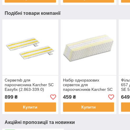
Подібні товари компанії
Cерветкb для
Набір одноразових
Філь
пароочисника Karcher SC
серветок для
657 
Easyfіx (2.863-339.0)
пароочисників Karcher SC
SE 5
15 шт. 2.863-299.0
SE 6
899
459
649
₴
₴
371.
Купити
Купити
Акційні пропозиції та новинки