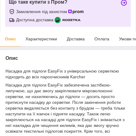
Що таке купити з Пром?
Замовлення під захистом
Доступна доставка
Опис
Характеристики
Доставка
Оплата
Умови п
Опис
Насадка для підлоги EasyFix з універсальною серветкою
підходить до всіх пароочисників Karcher
Насадка для підлоги EasyFix забезпечена застібкою-
липучкою, що дає змогу закріплювати мікроволоконні
серветки, не нахиляючись до підлоги — досить просто
притиснути насадку до серветки. Після закінчення роботи
серветка видаляється без контакту з брудом — треба тільки
наступити на її язичок і підняти насадку. Також легко
закріплюється на насадці для підлоги EasyFix і знімається з
неї накладка для чищення килимів, яка дає змогу зручно
освіжати текстильні підлогові покриття. Крім того, всі