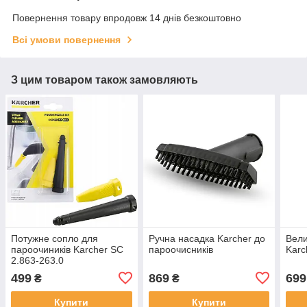
Повернення товару впродовж 14 днів безкоштовно
Всі умови повернення
З цим товаром також замовляють
Потужне сопло для
Ручна насадка Karcher до
Вели
пароочиників Karcher SC
пароочисників
Karc
2.863-263.0
499
869
699
₴
₴
Купити
Купити