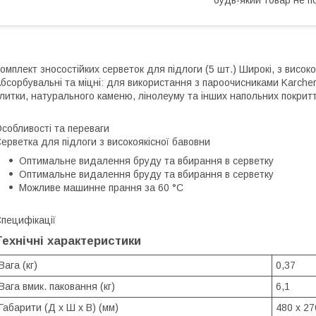
омплект зносостійких серветок для підлоги (5 шт.) Широкі, з висок
бсорбувальні та міцні: для використання з пароочисниками Karche
литки, натурального каменю, лінолеуму та інших напольних покритт
собливості та переваги
ерветка для підлоги з високоякісної бавовни
Оптимальне видалення бруду та вбирання в серветку
Оптимальне видалення бруду та вбирання в серветку
Можливе машинне прання за 60 °C
пецифікації
Технічні характеристики
Вага (кг)
0,37
Вага вмик. паковання (кг)
6,1
Габарити (Д x Ш x В) (мм)
480 x 27