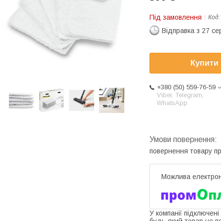
Під замовлення
Код
Відправка з 27 се
Купити
+380 (50) 559-76-59
Viber, Telegram,
WhatsApp
повернення товару п
У компанії підключені
будь-який товар не п