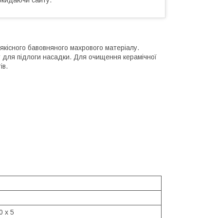
оякісного бавовняного махрового матеріалу.
r для підлоги насадки. Для очищення керамічної
ів.
0 x 5