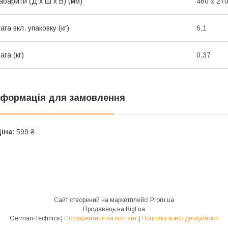
абарити (Д x Ш x В) (мм)
480 x 270
ага вкл. упаковку (кг)
6,1
ага (кг)
0,37
нформація для замовлення
іна:
599 ₴
Сайт створений на маркетплейсі
Prom.ua
Продавець на Bigl.ua
German-Technics |
Поскаржитися на контент
|
Політика конфіденційності