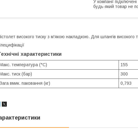
У компанії підключені
будь-який товар не п
істолет високого тиску з м'якою накладкою. Для шлангів високого т
пецифікації
Технічні характеристики
Макс. температура (°C)
155
Макс. тиск (бар)
300
Вага вмик. паковання (кг)
0,793
арактеристики