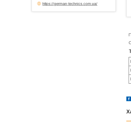
https://german-technics.com.ua/
П
С
Х