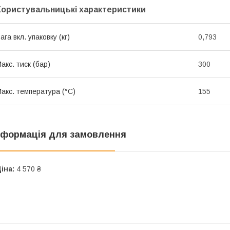
Користувальницькі характеристики
ага вкл. упаковку (кг)
0,793
акс. тиск (бар)
300
акс. температура (°C)
155
нформація для замовлення
іна:
4 570 ₴