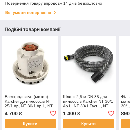
Повернення товару впродовж 14 днів безкоштовно
Всі умови повернення
Подібні товари компанії
Електродвигун (мотор)
Шланг 2,5 м DN 35 для
Філь
Karcher до пилососів NT
пилососів Karcher NT 30/1
мате
25/1 Ap, NT 30/1 Ap L, NT
Ap L, NT 30/1 Tact L, NT
30/1
35/1, NT 65/2, NT 75/2 арт
40/1 Ap L, NT 50/1 Tact Te
48/2
4 700
1 400
890
₴
₴
467.3.601-4
L арт. 2.889-134.0
Купити
Купити