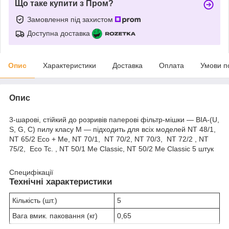
Що таке купити з Пром?
Замовлення під захистом
Доступна доставка
Опис
Характеристики
Доставка
Оплата
Умови п
Опис
3-шарові, стійкий до розривів паперові фільтр-мішки — BIA-(U,
S, G, C) пилу класу М — підходить для всіх моделей NT 48/1,
NT 65/2 Eco + Me, NT 70/1, NT 70/2, NT 70/3, NT 72/2 , NT
75/2, Eco Tc. , NT 50/1 Me Classic, NT 50/2 Me Classic 5 штук
Специфікації
Технічні характеристики
Кількість (шт.)
5
Вага вмик. паковання (кг)
0,65