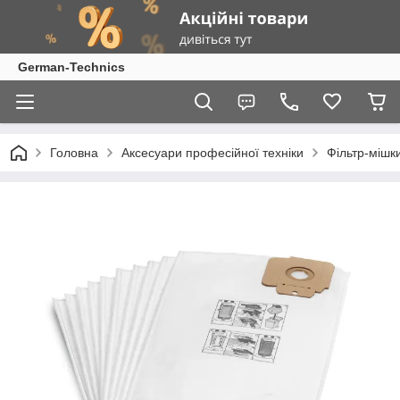
German-Technics
Головна
Аксесуари професійної техніки
Фільтр-мішки