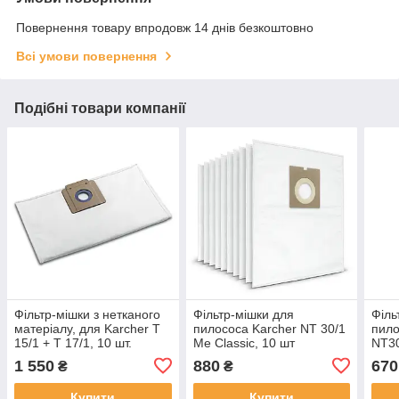
Повернення товару впродовж 14 днів безкоштовно
Всі умови повернення
Подібні товари компанії
Фільтр-мішки з нетканого
Фільтр-мішки для
Філь
матеріалу, для Karcher T
пилососа Karcher NT 30/1
пило
15/1 + T 17/1, 10 шт.
Me Classic, 10 шт
NT30
38/1
1 550
880
670
₴
₴
мем
Купити
Купити