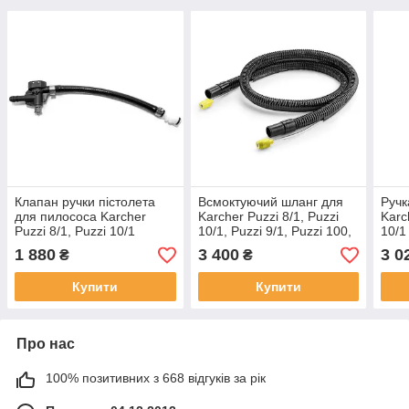
Клапан ручки пістолета
Всмоктуючий шланг для
Ручк
для пилососа Karcher
Karcher Puzzi 8/1, Puzzi
Karc
Puzzi 8/1, Puzzi 10/1
10/1, Puzzi 9/1, Puzzi 100,
10/1
(4.580-002.3)
Puzzi 200 арт. 6.394-826.0
1 880
3 400
3 0
₴
₴
Купити
Купити
Про нас
100% позитивних з 668 відгуків за рік