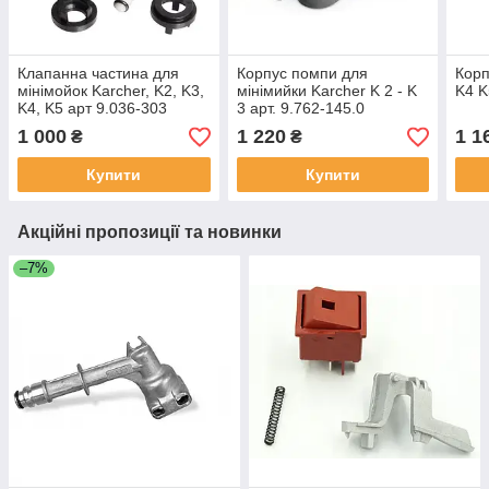
Клапанна частина для
Корпус помпи для
Корп
мінімойок Karcher, K2, K3,
мінімийки Karcher K 2 - K
K4 K
K4, K5 арт 9.036-303
3 арт. 9.762-145.0
1 000
1 220
1 1
₴
₴
Купити
Купити
Акційні пропозиції та новинки
–7%