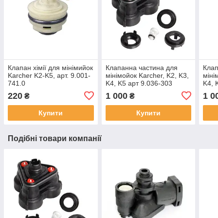
Клапан хімії для мінімийок
Клапанна частина для
Клап
Karcher K2-K5, арт. 9.001-
мінімойок Karcher, K2, K3,
міні
741.0
K4, K5 арт 9.036-303
K4, 
220
1 000
1 0
₴
₴
Купити
Купити
Подібні товари компанії