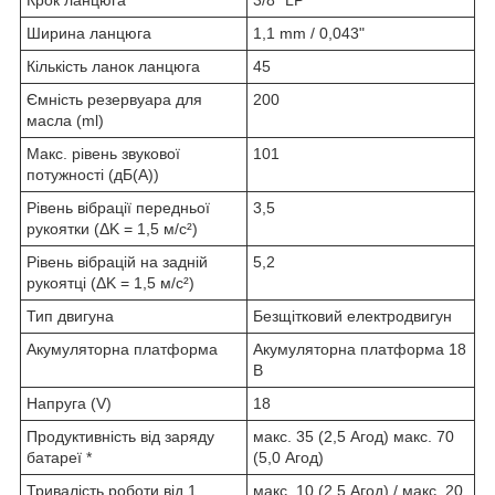
Ширина ланцюга
1,1 mm / 0,043"
Кількість ланок ланцюга
45
Ємність резервуара для
200
масла (ml)
Макс. рівень звукової
101
потужності (дБ(А))
Рівень вібрації передньої
3,5
рукоятки (ΔK = 1,5 м/с²)
Рівень вібрацій на задній
5,2
рукоятці (ΔK = 1,5 м/с²)
Тип двигуна
Безщітковий електродвигун
Акумуляторна платформа
Акумуляторна платформа 18
В
Напруга (V)
18
Продуктивність від заряду
макс. 35 (2,5 Aгод) макс. 70
батареї *
(5,0 Aгод)
Тривалість роботи від 1
макс. 10 (2,5 Aгод) / макс. 20