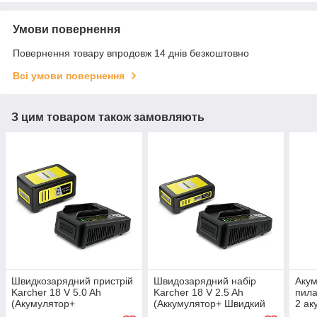
Умови повернення
Повернення товару впродовж 14 днів безкоштовно
Всі умови повернення
З цим товаром також замовляють
Швидкозарядний пристрій
Швидозарядний набір
Акум
Karcher 18 V 5.0 Ah
Karcher 18 V 2.5 Ah
пила
(Акумулятор+
(Аккумулятор+ Швидкий
2 ак
швидкозарядний пристрій)
зарядний пристрій)
швид