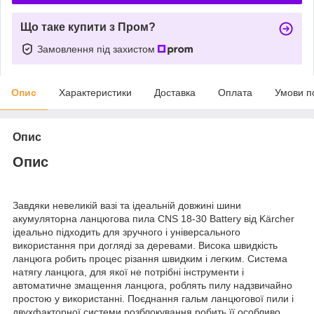
Що таке купити з Пром?
Замовлення під захистом
Опис
Характеристики
Доставка
Оплата
Умови п
Опис
Опис
Завдяки невеликій вазі та ідеальній довжині шини
акумуляторна ланцюгова пила CNS 18-30 Battery від Kärcher
ідеально підходить для зручного і універсального
використання при догляді за деревами. Висока швидкість
ланцюга робить процес різання швидким і легким. Система
натягу ланцюга, для якої не потрібні інструменти і
автоматичне змащення ланцюга, роблять пилу надзвичайно
простою у використанні. Поєднання гальм ланцюгової пили і
двухфакторної системи розблокування робить її особливо