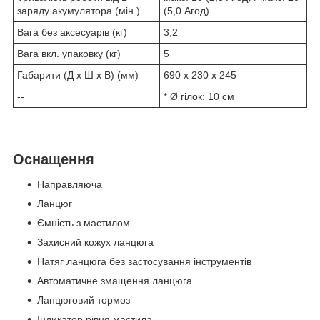
заряду акумулятора (мін.)
(5,0 Aгод)
Вага без аксесуарів (кг)
3,2
Вага вкл. упаковку (кг)
5
Габарити (Д x Ш x В) (мм)
690 x 230 x 245
--
* Ø гілок: 10 см
Оснащення
Направляюча
Ланцюг
Ємність з мастилом
Захисний кожух ланцюга
Натяг ланцюга без застосування інструментів
Автоматичне змащення ланцюга
Ланцюговий тормоз
Індикатор рівня мастила