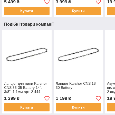
5 499
3 999
19 
₴
₴
Купити
Купити
Подібні товари компанії
Ланцюг для пили Karcher
Ланцюг Karcher CNS 18-
Акум
CNS 36-35 Battery 14",
30 Battery
пила
3/8", 1.1мм арт. 2.444-
2 ак
020.0
швид
1 399
1 199
19 
₴
₴
Купити
Купити