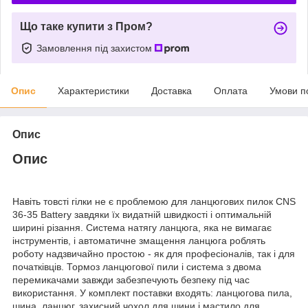
Що таке купити з Пром?
Замовлення під захистом
Опис
Характеристики
Доставка
Оплата
Умови п
Опис
Опис
Навіть товсті гілки не є проблемою для ланцюгових пилок CNS
36-35 Battery завдяки їх видатній швидкості і оптимальній
ширині різання. Система натягу ланцюга, яка не вимагає
інструментів, і автоматичне змащення ланцюга роблять
роботу надзвичайно простою - як для професіоналів, так і для
початківців. Тормоз ланцюгової пили і система з двома
перемикачами завжди забезпечують безпеку під час
використання. У комплект поставки входять: ланцюгова пила,
шина, ланцюг, захисний чохол для шини і мастило для