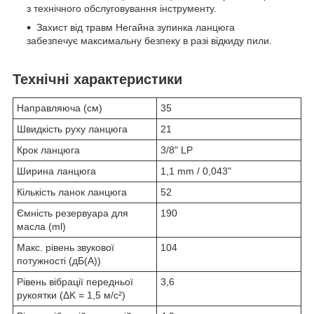
з технічного обслуговування інструменту.
Захист від травм
Негайна зупинка ланцюга
забезпечує максимальну безпеку в разі відкиду пили.
Технічні характеристики
Направляюча (см)
35
Швидкість руху ланцюга
21
Крок ланцюга
3/8" LP
Ширина ланцюга
1,1 mm / 0,043"
Кількість ланок ланцюга
52
Ємність резервуара для
190
масла (ml)
Макс. рівень звукової
104
потужності (дБ(А))
Рівень вібрації передньої
3,6
рукоятки (ΔK = 1,5 м/с²)