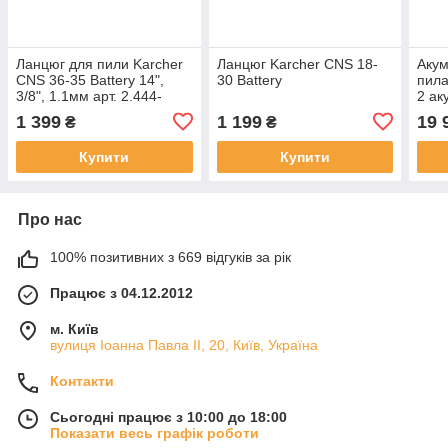
Ланцюг для пили Karcher
Ланцюг Karcher CNS 18-
Акум
CNS 36-35 Battery 14",
30 Battery
пила
3/8", 1.1мм арт. 2.444-
2 ак
020.0
швид
1 399
1 199
19 
₴
₴
Купити
Купити
Про нас
100% позитивних з 669 відгуків за рік
Працює з 04.12.2012
м. Київ
вулиця Іоанна Павла ІІ, 20, Київ, Україна
Контакти
Сьогодні працює з 10:00 до 18:00
Показати весь графік роботи