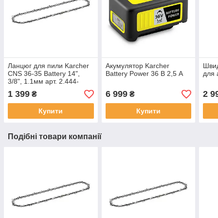
Ланцюг для пили Karcher
Акумулятор Karcher
Швид
CNS 36-35 Battery 14",
Battery Power 36 В 2,5 A
для 
3/8", 1.1мм арт. 2.444-
020.0
1 399
6 999
2 9
₴
₴
Купити
Купити
Подібні товари компанії