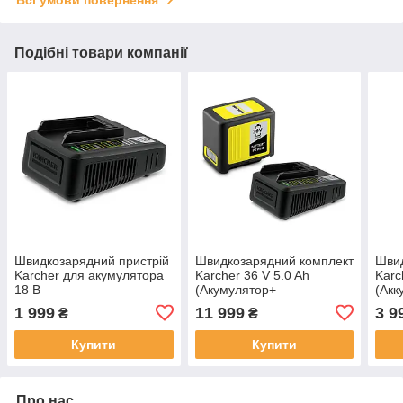
Подібні товари компанії
Швидкозарядний пристрій
Швидкозарядний комплект
Швид
Karcher для акумулятора
Karcher 36 V 5.0 Ah
Karc
18 В
(Акумулятор+
(Акк
Швидкозарядний
заря
1 999
11 999
3 9
₴
₴
пристрій)
Купити
Купити
Про нас