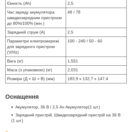
Ємність (Ah)
2,5
Час заряду акумулятора
48 / 78
швидкозарядним пристроєм
до 80%/100% (мін.)
Зарядний струм (A)
2,5
Параметри електромережі
100 - 240 / 50 - 60
для зарядного пристрою
(V/Hz)
Вага (кг)
1,551
Маса (з упаковкою) (кг)
2,031
Розміри (Д × Ш × В) (мм)
183,9 x 132,7 x 147,4
Оснащення
Акумулятор, 36 В / 2,5 Ач Акумулятор(1 шт.)
Зарядний пристрій, Швидкозарядний пристрій на 36 В
(1 шт.)