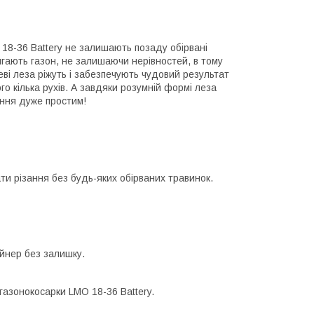
 18-36 Battery не залишають позаду обірвані
игають газон, не залишаючи нерівностей, в тому
леві леза ріжуть і забезпечують чудовий результат
го кілька рухів. А завдяки розумній формі леза
ння дуже простим!
ати різання без будь-яких обірваних травинок.
йнер без залишку.
газонокосарки LMO 18-36 Battery.