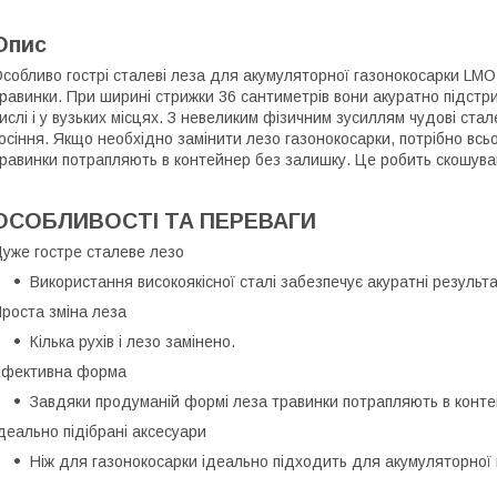
Опис
собливо гострі сталеві леза для акумуляторної газонокосарки LMO
равинки. При ширині стрижки 36 сантиметрів вони акуратно підстр
ислі і у вузьких місцях. З невеликим фізичним зусиллям чудові ста
осіння. Якщо необхідно замінити лезо газонокосарки, потрібно всьо
равинки потрапляють в контейнер без залишку. Це робить скошува
ОСОБЛИВОСТІ ТА ПЕРЕВАГИ
уже гостре сталеве лезо
Використання високоякісної сталі забезпечує акуратні результ
роста зміна леза
Кілька рухів і лезо замінено.
Ефективна форма
Завдяки продуманій формі леза травинки потрапляють в конте
деально підібрані аксесуари
Ніж для газонокосарки ідеально підходить для акумуляторної 