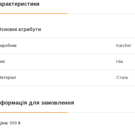
арактеристики
Основні атрибути
иробник
Karcher
ип
Ніж
атеріал
Сталь
нформація для замовлення
іна:
999 ₴