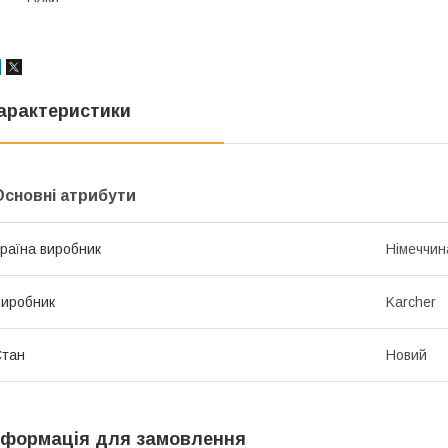
арактеристики
Основні атрибути
раїна виробник
Німеччин
иробник
Karcher
Стан
Новий
нформація для замовлення