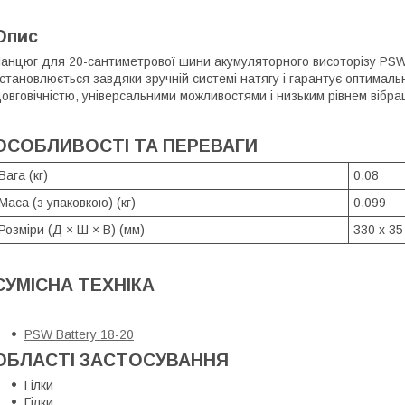
Опис
анцюг для 20-сантиметрової шини акумуляторного висоторізу PSW 
становлюється завдяки зручній системі натягу і гарантує оптимальн
овговічністю, універсальними можливостями і низьким рівнем вібрац
ОСОБЛИВОСТІ ТА ПЕРЕВАГИ
Вага (кг)
0,08
Маса (з упаковкою) (кг)
0,099
Розміри (Д × Ш × В) (мм)
330 x 35
СУМІСНА ТЕХНІКА
PSW Battery 18-20
ОБЛАСТІ ЗАСТОСУВАННЯ
Гілки
Гілки