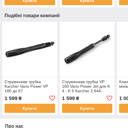
Купити
Купити
Подібні товари компанії
Струменева трубка
Струменева трубка VP
Клап
Karcher Vario Power VP
160 Vario Power Jet для K
міні
180 до К7
4 - K 5 Karcher 2.644-
430.0
1 599
1 599
1 0
₴
₴
Купити
Купити
Про нас