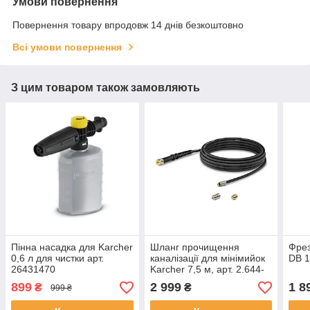
Умови повернення
Повернення товару впродовж 14 днів безкоштовно
Всі умови повернення
З цим товаром також замовляють
Пінна насадка для Karcher
Шланг прочищення
Фрез
0,6 л для чистки арт.
каналізації для мінімийок
DB 1
26431470
Karcher 7,5 м, арт. 2.644-
491.0
899
2 999
1 8
₴
₴
999 ₴