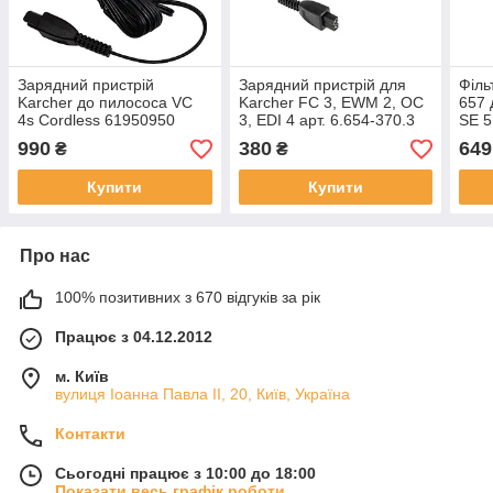
Зарядний пристрій
Зарядний пристрій для
Філь
Karcher до пилососа VC
Karcher FC 3, EWM 2, ОС
657 
4s Cordless 61950950
3, EDI 4 арт. 6.654-370.3
SE 5
SE 6
990
380
649
₴
₴
371.
Купити
Купити
Про нас
100% позитивних з 670 відгуків за рік
Працює з 04.12.2012
м. Київ
вулиця Іоанна Павла ІІ, 20, Київ, Україна
Контакти
Сьогодні працює з 10:00 до 18:00
Показати весь графік роботи