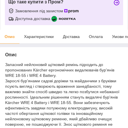
Що таке купити з Пром?
Замовлення під захистом
Доступна доставка
Опис
Характеристики
Доставка
Оплата
Умови п
Опис
Запасний нейлоновий щітковий ремінь підходить до
пропонованих Kärcher ергономічних видалювачів бур'янів
WRE 18-55 і WRE 4 Battery.
Зарослі бур'янами садові доріжки та майданчики з бруківки
псують вигляд і створюють враження занедбаності, тому
важливо знайти спосіб швидко та легко позбутися небажаної
рослинності. Ідеальним рішенням стануть видалячі бур'янів
Kärcher WRE 4 Battery і WRE 18-55. Вони забезпечують
ефективність завдяки потужному електродвигуну, високій
частоті обертання щіткової голівки та інноваційному
нейлоновому щітковому ременю, який дбайливо очищує
поверхню, не пошкоджуючи її. Знос щіткового ременя не