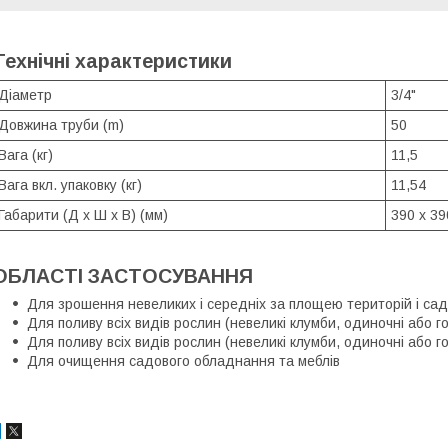
Технічні характеристики
Діаметр
3/4"
Довжина труби (m)
50
Вага (кг)
11,5
Вага вкл. упаковку (кг)
11,54
Габарити (Д x Ш x В) (мм)
390 x 39
ОБЛАСТІ ЗАСТОСУВАННЯ
Для зрошення невеликих і середніх за площею територій і сад
Для поливу всіх видів рослин (невеликі клумби, одиночні або г
Для поливу всіх видів рослин (невеликі клумби, одиночні або г
Для очищення садового обладнання та меблів