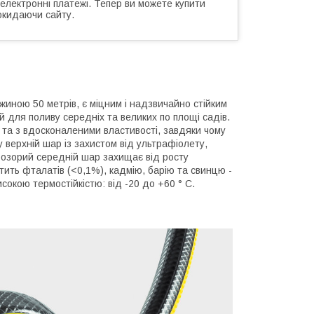
 електронні платежі. Тепер ви можете купити
окидаючи сайту.
жиною 50 метрів, є міцним і надзвичайно стійким
 для поливу середніх та великих по площі садів.
 та з вдосконаленими властивості, завдяки чому
 верхній шар із захистом від ультрафіолету,
розорий середній шар захищає від росту
тить фталатів (<0,1%), кадмію, барію та свинцю -
сокою термостійкістю: від -20 до +60 ° C.