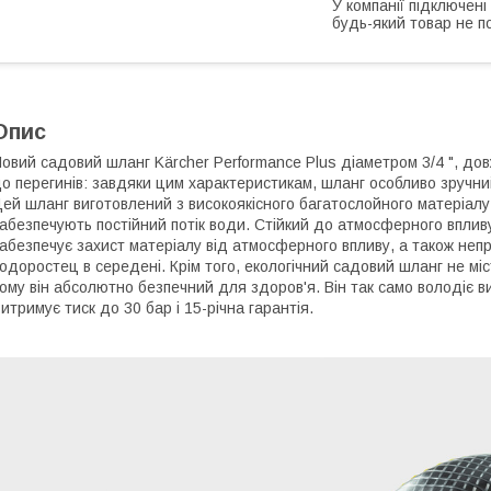
У компанії підключені
будь-який товар не п
Опис
овий садовий шланг Kärcher Performance Plus діаметром 3/4 ", дов
о перегинів: завдяки цим характеристикам, шланг особливо зручний
ей шланг виготовлений з високоякісного багатослойного матеріалу
абезпечують постійний потік води. Стійкий до атмосферного впливу
абезпечує захист матеріалу від атмосферного впливу, а також неп
одоростец в середені. Крім того, екологічний садовий шланг не міс
ому він абсолютно безпечний для здоров'я. Він так само володіє ви
итримує тиск до 30 бар і 15-річна гарантія.