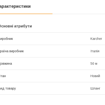
арактеристики
Основні атрибути
иробник
Karcher
раїна виробник
Італія
Довжина
50 м
Стан
Новий
ид товару
Шланг