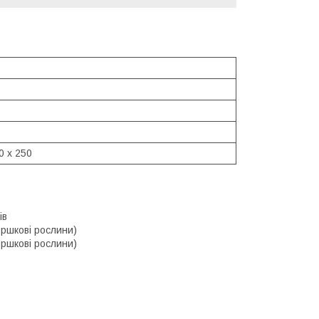
0 x 250
ів
оршкові рослини)
оршкові рослини)