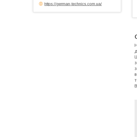
https://german-technics.com.ua/
Н
д
Ц
з
з
в
т
В