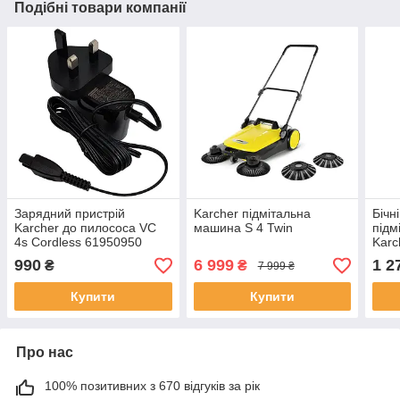
Подібні товари компанії
Зарядний пристрій
Karcher підмітальна
Бічн
Karcher до пилососа VC
машина S 4 Twin
підм
4s Cordless 61950950
Karc
990
6 999
1 2
₴
₴
7 999 ₴
Купити
Купити
Про нас
100% позитивних з 670 відгуків за рік