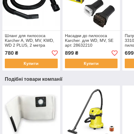
Шланг для пилососа
Насадки до пилососа
Патр
Karcher A, WD, MV, KWD,
Karcher. для WD, MV, SE
3310
WD 2 PLUS, 2 метра
арт. 28632210
пило
NT
780
899
699
₴
₴
Купити
Купити
Подібні товари компанії