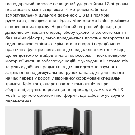
господарський пилосос оснащений ударостійким 12-літровим
пластиковим сміттєзбірником, 4-метровим кабелем,
всмоктувальним шлангом довжиною 1,8 м з прямою
рукояткою, насадкою для підлоги зі вставками і фільтр-мішком
з нетканого матеріалу. Нерозбірний патронний фільтр, що
дозволяє змінювати операції збору сухого та вологого сміття
без заміни фільтра, легко приєднується простим поворотом за
годинниковою стрілкою. Крім того, в апараті передбачено
практичну функцію видування для видалення сміття з місць,
що не дозволяють зібрати його пилососом. Плоска поверхня
моторної частини забезпечує надійне укладання інструментів
та різних дрібних предметів, а для швидкого та зручного
закріплення подовжувальних трубок та насадки для підлоги
на час перерв у роботі у відбійнику сформовані спеціальні
тримачі. Крім того, апарат вражає компактністю при
зберіганні, зручністю розміщення приладдя, замками Pull &
Push та ручкою ергономічної форми, що забезпечує зручне
перенесення.