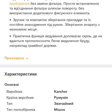
прибирання
без заміни фільтра. Просте встановлення
та від'єднання фільтра шляхом повороту, без
використання додаткового фіксуючого елемента.
Зручне та компактне зберігання приладдя та їх
постійне знаходження під рукою. Зберігання апарату з
економією місця.
Практична функція видування допомагає скрізь, де не
вдається пропилососити Легке видалення бруду,
наприклад гравійної доріжки.
Приховати
Характеристики
Основні
Виробник
Karcher
Країна виробник
Румунія
Тип
Звичайний
Тип пилозбірника
Мішок