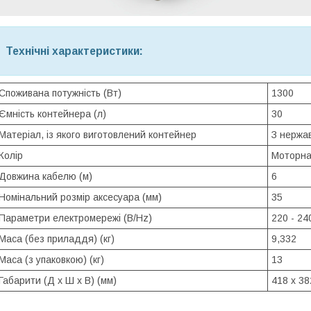
Технічні характеристики:
Споживана потужність (Вт)
1300
Ємність контейнера (л)
30
Матеріал, із якого виготовлений контейнер
З нержав
Колір
Моторна
Довжина кабелю (м)
6
Номінальний розмір аксесуара (мм)
35
Параметри електромережі (B/Hz)
220 - 240
Маса (без приладдя) (кг)
9,332
Маса (з упаковкою) (кг)
13
Габарити (Д x Ш x В) (мм)
418 x 38