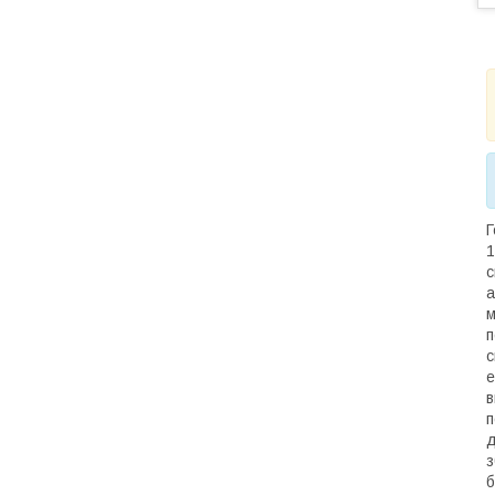
Г
1
с
а
м
п
с
е
в
п
д
з
б