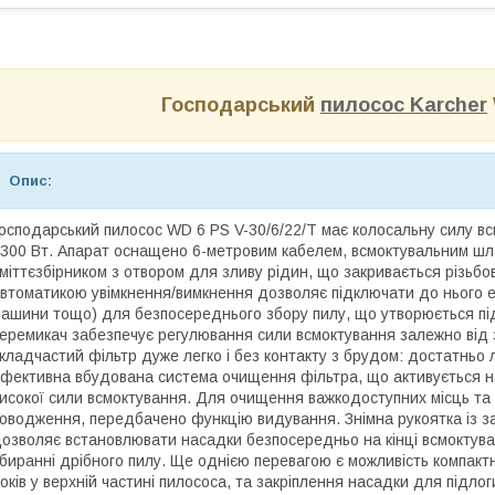
Господарський
пилосос Karcher
Опис:
осподарський пилосос WD 6 PS V-30/6/22/T має колосальну силу в
300 Вт. Апарат оснащено 6-метровим кабелем, всмоктувальним шла
міттєзбірником з отвором для зливу рідин, що закривається різьб
втоматикою увімкнення/вимкнення дозволяє підключати до нього е
ашини тощо) для безпосереднього збору пилу, що утворюється під
еремикач забезпечує регулювання сили всмоктування залежно від 
кладчастий фільтр дуже легко і без контакту з брудом: достатньо 
фективна вбудована система очищення фільтра, що активується н
исокої сили всмоктування. Для очищення важкодоступних місць та
оводження, передбачено функцію видування. Знімна рукоятка із за
озволяє встановлювати насадки безпосередньо на кінці всмоктува
биранні дрібного пилу. Ще однією перевагою є можливість компактн
оків у верхній частині пилососа, та закріплення насадки для підл