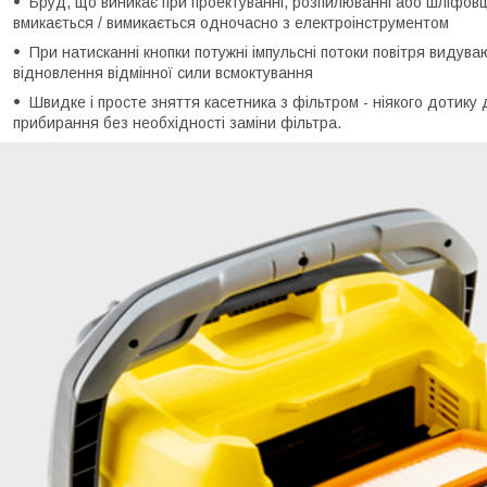
Бруд, що виникає при проектуванні, розпилюванні або шліфовц
вмикається / вимикається одночасно з електроінструментом
При натисканні кнопки потужні імпульсні потоки повітря видув
відновлення відмінної сили всмоктування
Швидке і просте зняття касетника з фільтром - ніякого дотику 
прибирання без необхідності заміни фільтра.