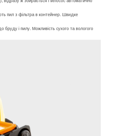
і, відразу ж збирається Пилосос автоматично
ають пил з фільтра в контейнер. Швидке
до бруду і пилу. Можливість сухого та вологого