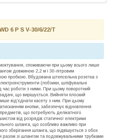
WD 6 P S V-30/6/22/T
смоктування, споживаючи при цьому всього лише
нгом довжиною 2,2 м і 30-літровим
овою пробкою. Вбудована штепсельна розетка з
лектроінструменти (лобзики, шліфувальні
 час роботи з ними. При цьому поворотний
задачі, що вирішується. Вийняти плоский
лише від'єднати касету з ним. При цьому
атисканням кнопки, забезпечує відновлення
 предметів, що потребують делікатного
хистом від розрядів статичної електрики
льного шланга, що особливо важливо при
ого зберігання шланга, що підвішується з обох
оги разом зі шлангом та подовжувальними трубками