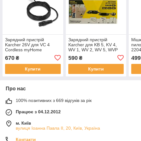
Зарядний пристрій
Зарядний пристрій
Мішк
Karcher 26V для VC 4
Karcher для KB 5, KV 4,
пило
Cordless myHome
WV 1, WV 2, WV 5, WVP
2204
10
3.30
670
590
499
₴
₴
Купити
Купити
Про нас
100% позитивних з 669 відгуків за рік
Працює з 04.12.2012
м. Київ
вулиця Іоанна Павла ІІ, 20, Київ, Україна
Контакти