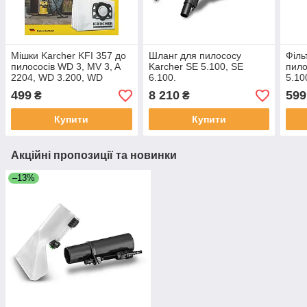
Мішки Karcher KFI 357 до
Шланг для пилососу
Філь
пилососів WD 3, MV 3, A
Karcher SE 5.100, SE
пило
2204, WD 3.200, WD
6.100.
5.10
3.300, KWD 1, SE 4001
280
499
8 210
599
₴
₴
Купити
Купити
Акційні пропозиції та новинки
–13%