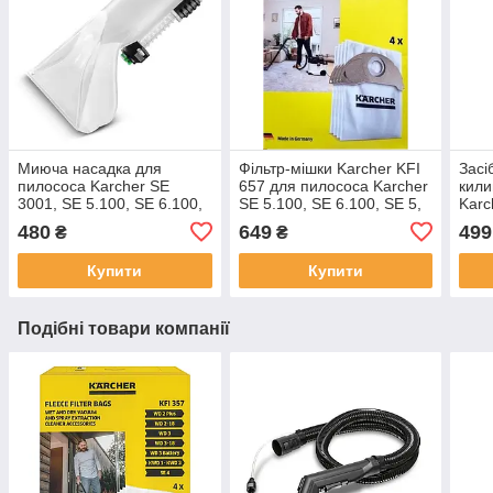
Миюча насадка для
Фільтр-мішки Karcher KFI
Засі
пилососа Karcher SE
657 для пилососа Karcher
кили
3001, SE 5.100, SE 6.100,
SE 5.100, SE 6.100, SE 5,
Karc
SE 4002, SE 4001
SE 6, уп.4 шт арт 2.863-
6.29
480
649
499
₴
₴
371.0
Купити
Купити
Подібні товари компанії