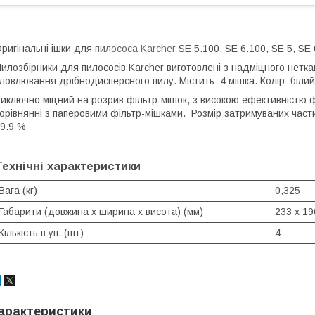
ригінальні ішки для
пилососа Karcher
SE 5.100, SE 6.100, SE 5, SE 
илозбірники для пилососів Karcher виготовлені з надміцного неткан
ловлювання дрібнодисперсного пилу. Містить: 4 мішка. Колір: білий
иключно міцний на розрив фільтр-мішок, з високою ефективністю ф
орівнянні з паперовими фільтр-мішками. Розмір затримуваних частин
9.9 %
Технічні характеристики
Вага (кг)
0,325
Габарити (довжина х ширина х висота) (мм)
233 x 19
Кількість в уп. (шт)
4
арактеристики