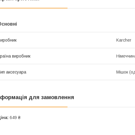
Основні
иробник
Karcher
раїна виробник
Німеччин
ип аксесуара
Мішок (о
нформація для замовлення
іна:
649 ₴