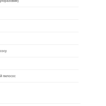
дноразовий)
сосу
й пилосос