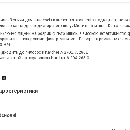
илозбірники для пилососів Karcher виготовлені з надміцного неткан
ловлювання дрібнодисперсного пилу. Містить: 5 мішків. Колір: блак
иключно міцний на розрив фільтр-мішок, з високою ефективністю ф
орівнянні з паперовими фільтр-мішками. Розмір затримуваних частин
9.9 %
ідходить до пилососів Karcher A 2701, A 2801
аводсmкbй артикул мішків Karcher 6.904-263.0
арактеристики
Основні