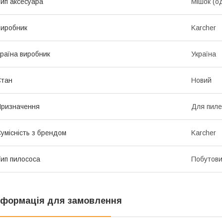
ип аксесуара
Мішок (о
иробник
Karcher
раїна виробник
Україна
Стан
Новий
ризначення
Для пиле
умісність з брендом
Karcher
ип пилососа
Побутови
нформація для замовлення