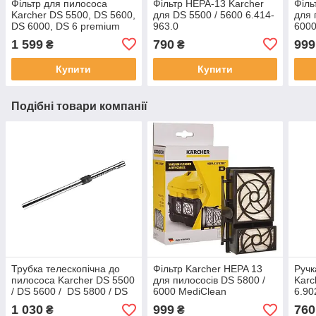
Фільтр для пилососа
Фільтр HEPA-13 Karcher
Філь
Karcher DS 5500, DS 5600,
для DS 5500 / 5600 6.414-
для 
DS 6000, DS 6 premium
963.0
6000
арт. 64146310
1 599
790
999
₴
₴
Купити
Купити
Подібні товари компанії
Трубка телескопічна до
Фільтр Karcher HEPA 13
Ручк
пилососа Karcher DS 5500
для пилососів DS 5800 /
Karc
/ DS 5600 / DS 5800 / DS
6000 MediClean
6.90
6 / DS 6000
1 030
999
760
₴
₴