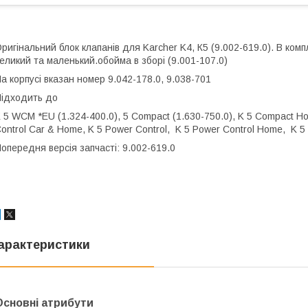
ригінальний блок клапанів для Karcher K4, К5 (9.002-619.0). В ко
еликий та маленький.обойма в зборі
(9.001-107.0)
а корпусі вказан номер
9.042-178.0,
9.038-701
ідходить до
 5 WCM *EU (1.324-400.0), 5 Compact (1.630-750.0), K 5 Compact Ho
ontrol Car & Home, K 5 Power Control, K 5 Power Control Home, K 5
опередня версія запчасті: 9.002-619.0
арактеристики
Основні атрибути