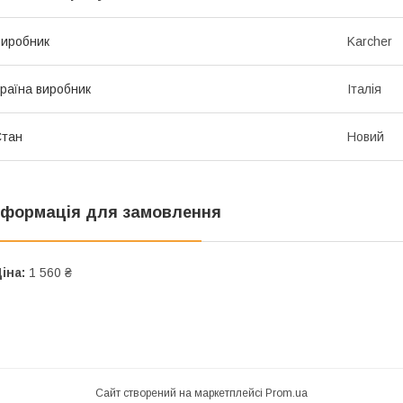
иробник
Karcher
раїна виробник
Італія
Стан
Новий
нформація для замовлення
іна:
1 560 ₴
Сайт створений на маркетплейсі
Prom.ua