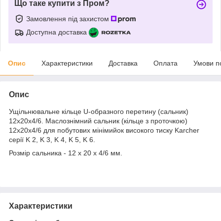
Що таке купити з Пром?
Замовлення під захистом
Доступна доставка
Опис
Характеристики
Доставка
Оплата
Умови п
Опис
Ущільнювальне кільце U-образного перетину (сальник)
12х20х4/6. Маслознімний сальник (кільце з проточкою)
12x20x4/6 для побутових мінімийок високого тиску Karcher
серії K 2, K 3, K 4, K 5, K 6.
Розмір сальника - 12 х 20 х 4/6 мм.
Характеристики