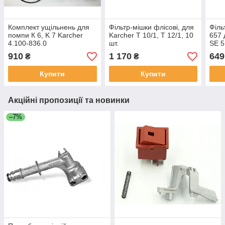
Комплект ущільнень для
Фільтр-мішки флісові, для
Філь
помпи К 6, K 7 Karcher
Karcher T 10/1, T 12/1, 10
657 
4.100-836.0
шт.
SE 5
SE 6
910
1 170
649
₴
₴
371.
Купити
Купити
Акційні пропозиції та новинки
–7%