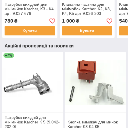
Патрубок вихідний для
Клапанна частина для
Клап
мінімийок Karcher, K3 - K4
мінімойок Karcher, K2, K3,
міні
арт. 9.037-676
K4, K5 арт 9.036-303
арт 
220.
780
1 000
540
₴
₴
Купити
Купити
Акційні пропозиції та новинки
–7%
Патрубок вихідній для
мінімийок Karcher K 5 (9.042-
Кнопка вимикач для мийок
202.0)
Karcher K3 K4 К5