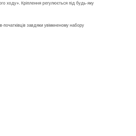
ого ходу». Кріплення регулюється під будь-яку
в-початківців завдяки увімкненому набору