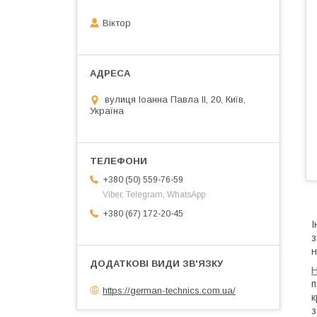
Віктор
вулиця Іоанна Павла ІІ, 20, Київ,
Україна
+380 (50) 559-76-59
Viber, Telegram, WhatsApp
+380 (67) 172-20-45
І
з
н
Н
п
https://german-technics.com.ua/
к
з