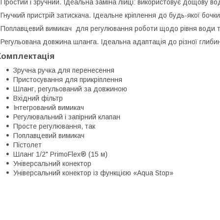
 Простий і зручний. Ідеальна заміна лійці: використовує дощову в
 Гнучкий пристрій затискача. Ідеальне кріплення до будь-якої бочки
 Поплавцевий вимикач для регулювання роботи щодо рівня води та
 Регульована довжина шланга. Ідеальна адаптація до різної глибин
Комплектація
Зручна ручка для перенесення
Пристосування для прикріплення
Шланг, регульований за довжиною
Вхідний фільтр
Інтегрований вимикач
Регулювальний і запірний клапан
Просте регулювання, так
Поплавцевий вимикач
Пістолет
Шланг 1/2" PrimoFlex® (15 м)
Універсальний конектор
Універсальний конектор із функцією «Aqua Stop»