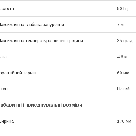
астота
50 Гц
аксимальна глибина занурення
7 м
аксимальна температура робочої рідини
35 град.
ага
4.6 кг
арантійний термін
60 міс
Стан
Новий
Габаритні і приєднувальні розміри
Ширина
170 мм