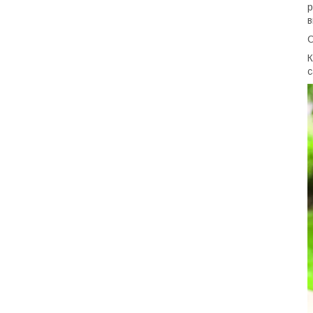
р
в
К
с