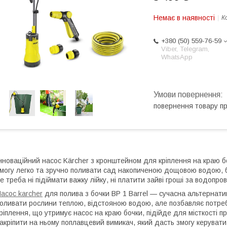
Немає в наявності
К
+380 (50) 559-76-59
Viber, Telegram,
WhatsApp
повернення товару п
нноваційний насос Kärcher з кронштейном для кріплення на краю 
могу легко та зручно поливати сад накопиченою дощовою водою, б
е треба ні підіймати важку лійку, ні платити зайві гроші за водопро
асос karcher
для полива з бочки BP 1 Barrel — сучасна альтернати
оливати рослини теплою, відстояною водою, але позбавляє потреб
ріплення, що утримує насос на краю бочки, підійде для місткості п
акріпити на ньому поплавцевий вимикач, який дасть змогу керуват