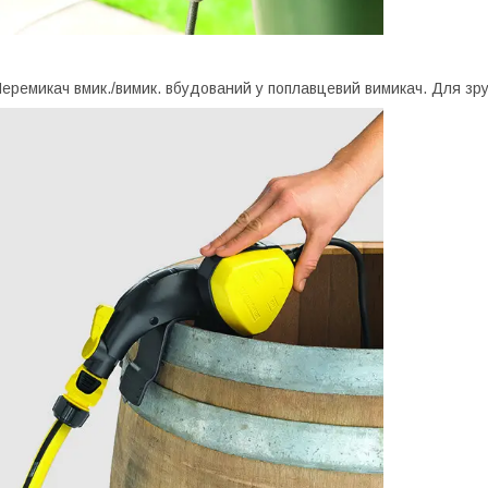
еремикач вмик./вимик. вбудований у поплавцевий вимикач. Для зру