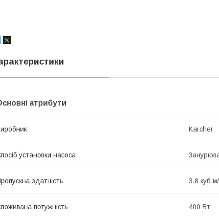
арактеристики
Основні атрибути
иробник
Karcher
посіб установки насоса
Занурюв
ропускна здатність
3.8 куб.м
поживана потужність
400 Вт