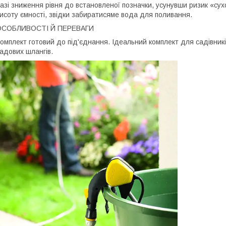
азі зниження рівня до встановленої позначки, усунувши ризик «сух
исоту ємності, звідки забиратисяме вода для поливання.
ОСОБЛИВОСТІ Й ПЕРЕВАГИ
омплект готовий до під'єднання. Ідеальний комплект для садівникі
адових шлангів.