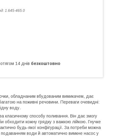
од:
1.645-465.0
ротягом 14 днів
безкоштовно
бочки, обладнаним вбудованим вимикачем, дає
агатою на поживні речовини. Переваги очевидні:
відну воду.
ва класичному способу поливання. Він дає змогу
и обходити кожну грядку з важкою лійкою. Гнучке
рактично будь-якої конфігурації. За потреби можна
и подаванням води й автоматично вимкне насос у