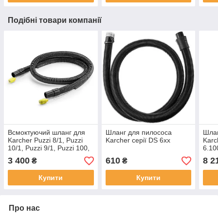
Подібні товари компанії
Всмоктуючий шланг для
Шланг для пилососа
Шлан
Karcher Puzzi 8/1, Puzzi
Karcher серії DS 6хх
Karc
10/1, Puzzi 9/1, Puzzi 100,
6.10
Puzzi 200 арт. 6.394-826.0
3 400
610
8 2
₴
₴
Купити
Купити
Про нас