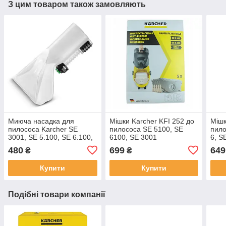
З цим товаром також замовляють
Миюча насадка для
Мішки Karcher KFI 252 до
Мішк
пилососа Karcher SE
пилососа SE 5100, SE
пило
3001, SE 5.100, SE 6.100,
6100, SE 3001
6, S
SE 4002, SE 4001
480
699
649
₴
₴
Купити
Купити
Подібні товари компанії