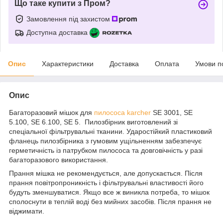
Що таке купити з Пром?
Замовлення під захистом
Доступна доставка
Опис
Характеристики
Доставка
Оплата
Умови п
Опис
Багаторазовий мішок для
пилососа karcher
SE 3001, SE
5.100, SE 6.100, SE 5. Пилозбірник виготовлений зі
спеціальної фільтрувальні тканини. Ударостійкий пластиковий
фланець пилозбірника з гумовим ущільненням забезпечує
герметичність із патрубком пилососа та довговічність у разі
багаторазового використання.
Прання мішка не рекомендується, але допускається. Після
прання повітропроникність і фільтрувальні властивості його
будуть зменшуватися. Якщо все ж виникла потреба, то мішок
сполоснути в теплій воді без мийних засобів. Після прання не
віджимати.