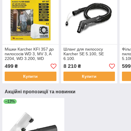
Мішки Karcher KFI 357 до
Шланг для пилососу
Філь
пилососів WD 3, MV 3, A
Karcher SE 5.100, SE
пило
2204, WD 3.200, WD
6.100.
5.10
3.300, KWD 1, SE 4001
280
499
8 210
599
₴
₴
Купити
Купити
Акційні пропозиції та новинки
–13%