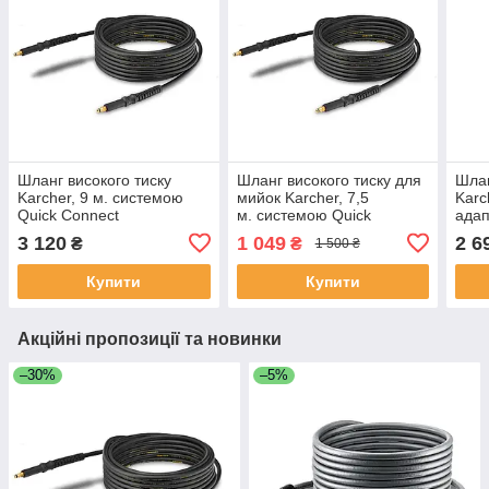
Шланг високого тиску
Шланг високого тиску для
Шлан
Karcher, 9 м. системою
мийок Karcher, 7,5
Karc
Quick Connect
м. системою Quick
ада
Connect
3 120
1 049
2 6
₴
₴
1 500 ₴
Купити
Купити
Акційні пропозиції та новинки
–30%
–5%