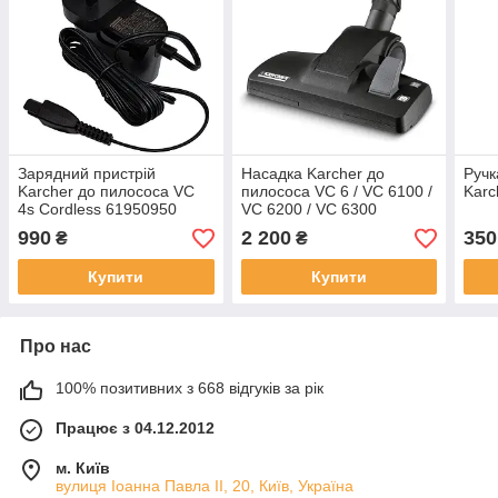
Зарядний пристрій
Насадка Karcher до
Ручк
Karcher до пилососа VC
пилососа VC 6 / VC 6100 /
Karc
4s Cordless 61950950
VC 6200 / VC 6300
990
2 200
350
₴
₴
Купити
Купити
Про нас
100% позитивних з 668 відгуків за рік
Працює з 04.12.2012
м. Київ
вулиця Іоанна Павла ІІ, 20, Київ, Україна