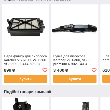
Hepa фільтр для пилососа
Ручка для пилососа
Шлан
Karcher VC 6100, VC 6200
Karcher VC 6300, VC 6
Karc
VC 6300 (6.414-805.0)
premium 6.902-143.3
899
3 400
610
₴
₴
Купити
Купити
Подібні товари компанії