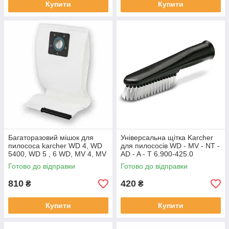
Купити
Купити
Багаторазовий мішок для
Універсальна щітка Karcher
пилососа karcher WD 4, WD
для пилососів WD - MV - NT -
5400, WD 5 , 6 WD, MV 4, MV
AD - A - T 6.900-425.0
5, MV 6
Готово до відправки
Готово до відправки
810
420
₴
₴
Купити
Купити