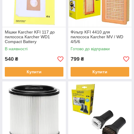
Мішки Karcher KFI 117 до
Фільтр KFI 4410 для
пилососа Karcher WD1
пилососа Karcher MV / WD
Compact Battery
4/5/6
В наявності
Готово до відправки
540
799
₴
₴
Купити
Купити