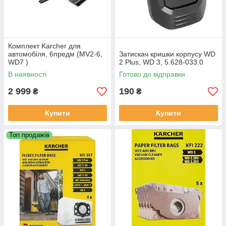
Комплект Karcher для
автомобіля, 6предм (MV2-6,
Затискач кришки корпусу WD
WD7 )
2 Plus, WD 3, 5.628-033.0
В наявності
Готово до відправки
2 999
190
₴
₴
Купити
Купити
Топ продажів